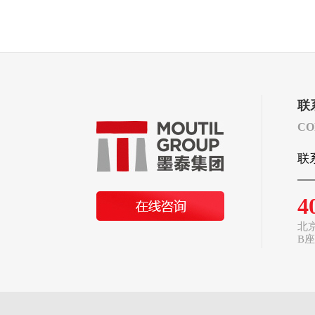
联
CO
联
4
北
B座