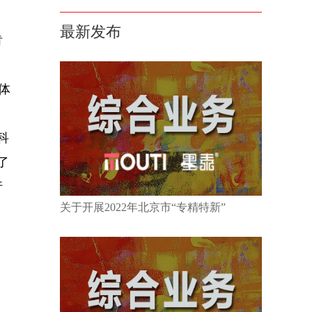
查新报告
双软认定
系统集成
最新发布
肯
ISO系列认证
科技企业融资
产业服务方案
墨泰原创
体
科
了
行
关于开展2022年北京市“专精特新”