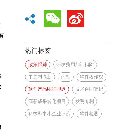
过
有
热门标签
政策跟踪
研发费用加计扣除
率
最
中关村高新
商标
软件著作权
业
软件产品即征即退
技术合同登记
高新成果转化项目
发明专利
科技型中小企业评价
软件检测
所得税减免
增值税减免
是