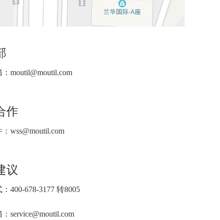
部
outil@moutil.com
合作
wss@moutil.com
建议
00-678-3177 转8005
ervice@moutil.com